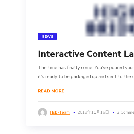
NEWS
Interactive Content L
The time has finally come. You’ve poured your
it’s ready to be packaged up and sent to the c
READ MORE
Hsb-Team
2018年11月16日
2 Comme