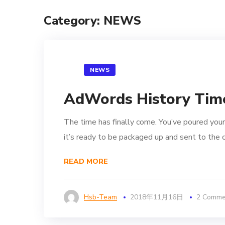
Category: NEWS
NEWS
AdWords History Time
The time has finally come. You’ve poured your
it’s ready to be packaged up and sent to the c
READ MORE
Hsb-Team
2018年11月16日
2 Comme