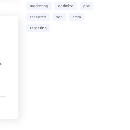
marketing
optimize
ppc
research
seo
smm
targeting
nd