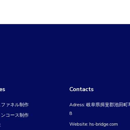
es
Contacts
スファネル制作
Adress: 岐阜県揖斐郡池田町
8
インコース制作
Website: hs-bridge.com
客