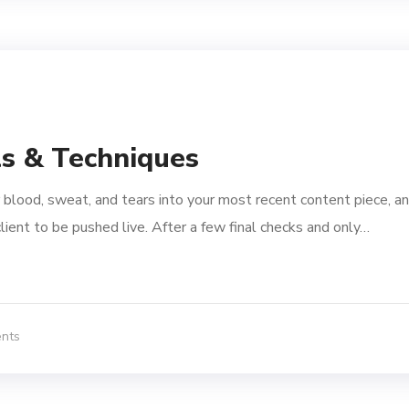
ls & Techniques
 blood, sweat, and tears into your most recent content piece, a
lient to be pushed live. After a few final checks and only…
nts