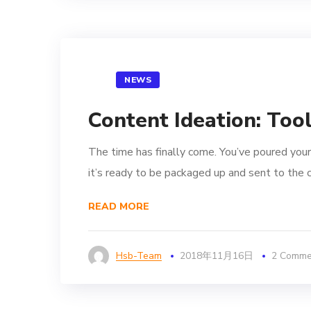
NEWS
Content Ideation: Too
The time has finally come. You’ve poured your
it’s ready to be packaged up and sent to the c
READ MORE
Hsb-Team
2018年11月16日
2 Comme